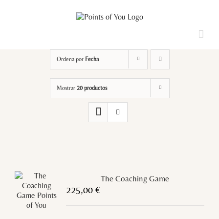
Saltar
al
contenido
Loading...
Ordena por
Fecha
Mostrar
20 productos
The Coaching Game
225,00
€