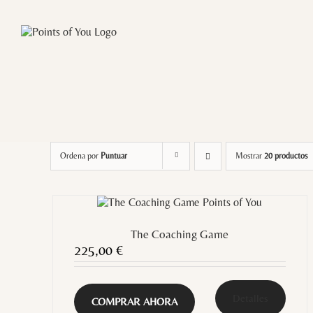
Saltar
al
contenido
Ordena por
Puntuar
Mostrar
20 productos
The Coaching Game
225,00
€
Detalles
COMPRAR AHORA