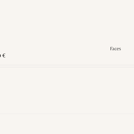
Faces
0
€