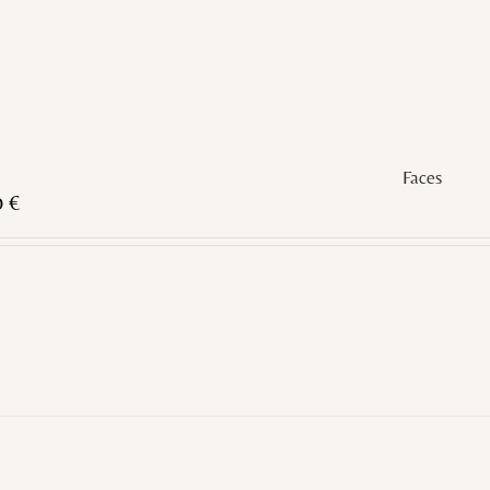
Faces
0
€