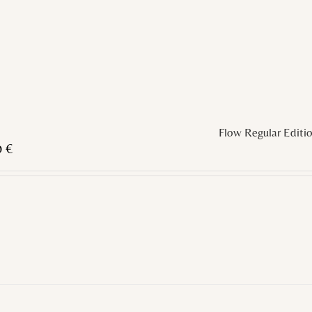
Flow Regular Editi
0
€