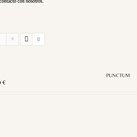
 contacto con
nosotros
.
PUNCTUM
0
€