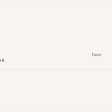
Faces
0
€