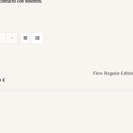
 contacto con
nosotros
.
Flow Regular Editi
0
€