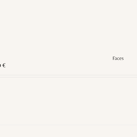
Faces
0
€