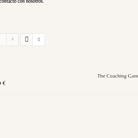
 contacto con
nosotros
.
The Coaching Gam
0
€