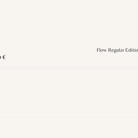
Flow Regular Editi
0
€