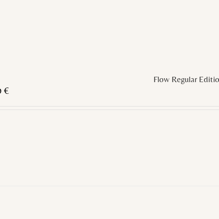
Flow Regular Editi
0
€