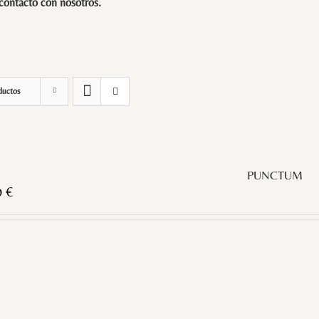
 contacto con
nosotros
.
ductos
PUNCTUM
0
€