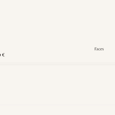
Faces
0
€