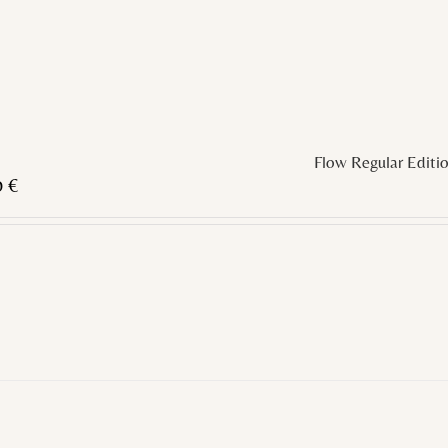
Flow Regular Editi
0
€