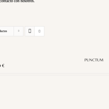
 contacto con
nosotros
.
ductos
PUNCTUM
0
€