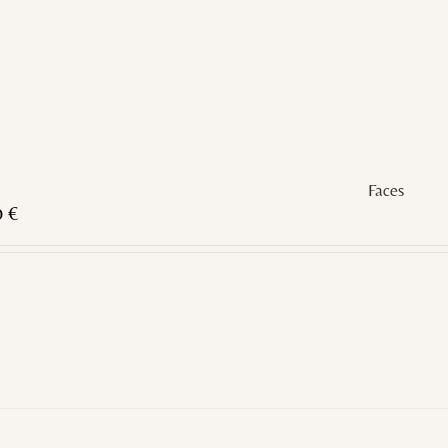
Faces
0
€