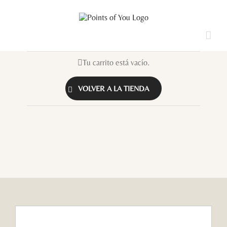
Saltar
al
contenido
Tu carrito está vacío.
VOLVER A LA TIENDA