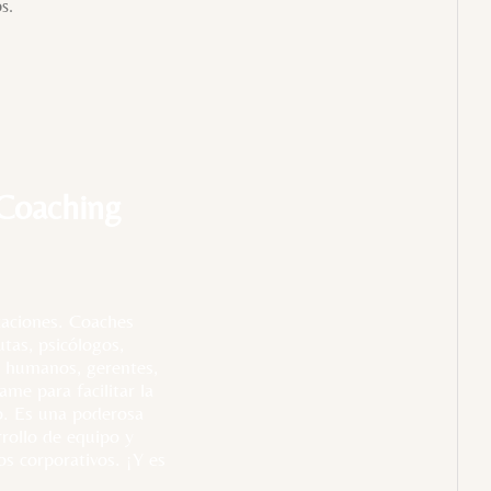
s.
 Coaching
izaciones. Coaches
utas, psicólogos,
os humanos, gerentes,
me para facilitar la
to. Es una poderosa
rollo de equipo y
os corporativos. ¡Y es