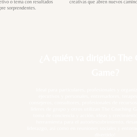
etivo o tema con resultados
creativas que abren nuevos camino
pre sorprendentes.
¿A quién va dirigido The
Game?
Ideal para particulares, profesionales y organ
ejecutivos y personales, entrenadores, terape
consejeros, consultores, profesionales de recurs
líderes de grupo y otros utilizan The Coaching Ga
toma de conciencia y acción, ideas y crecimien
herramienta para el autodescubrimiento, desar
liderazgo, así como en reuniones sociales y entorn
divertido!