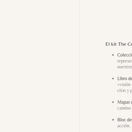
El kit The C
Colecci
represe
nuestras
Libro d
«visión
citas y
Mapas d
camino 
Bloc de
acción.