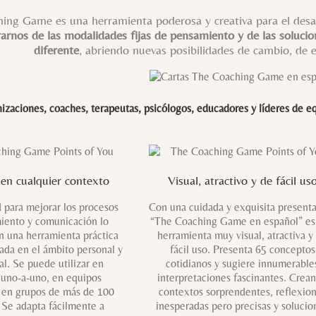
ing Game es una herramienta poderosa y creativa para el desar
erarnos de las modalidades fijas de pensamiento y de las solucio
diferente
, abriendo nuevas posibilidades de cambio, de 
izaciones, coaches, terapeutas, psicólogos, educadores y líderes de eq
 en cualquier contexto
Visual, atractivo y de fácil us
 para mejorar los procesos
Con una cuidada y exquisita present
iento y comunicación lo
“The Coaching Game en español” es
n una herramienta práctica
herramienta muy visual, atractiva y
zada en el ámbito personal y
fácil uso. Presenta 65 conceptos
al. Se puede utilizar en
cotidianos y sugiere innumerable
, uno-a-uno, en equipos
interpretaciones fascinantes. Crea
 en grupos de más de 100
contextos sorprendentes, reflexio
 Se adapta fácilmente a
inesperadas pero precisas y solucio