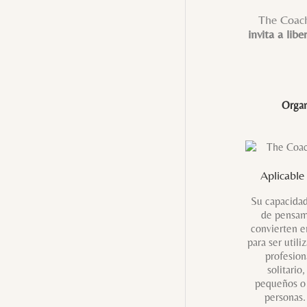
The Coach
invita a lib
Organ
Aplicable
Su capacidad
de pensam
convierten e
para ser utili
profesion
solitario
pequeños o
personas.