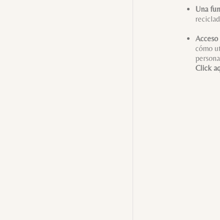
Una fun
recicla
Acceso 
cómo ut
personal
Click a