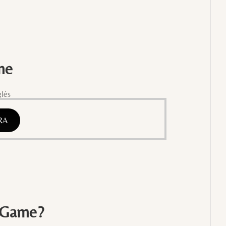
me
glés
RA
 Game?