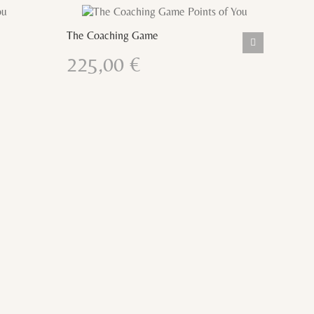
AR AHORA
talles
The Coaching Game
225,00
€