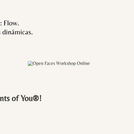
: Flow.
 dinámicas.
oints of You®!