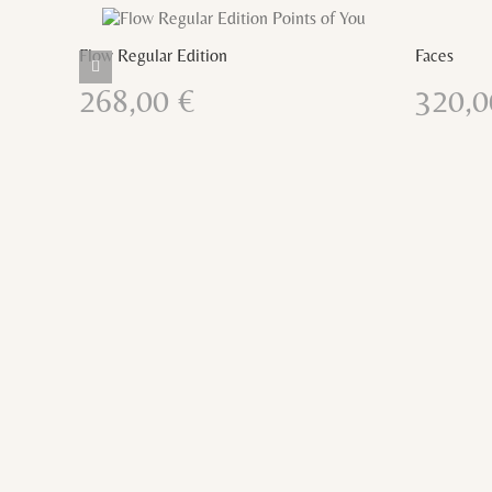
AHORA
AHORA
es
Detalles
Flow Regular Edition
Faces
268,00
€
320,