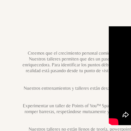
Creemos que el crecimiento personal comienza con una
Nuestros talleres permiten que des un paso atrás en su 
enriquecedora. Para identificar los puntos débiles de tu o
realidad está pasando desde tu punto de vista? Es a parti
Nuestros entrenamientos y talleres están desarrollados pa
Experimentar un taller de Points of You™ Spain sobre el de
romper barreras, respetándose mutuamente y dando poder
Nuestros talleres no están llenos de teoría, powerpoi