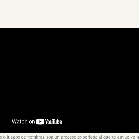
 pausa para la reflexión. Reflexiona sobre ti mismo. Reflexiona sobr
rutina diaria y mires a los elementos básicos de tu vida desde una per
rganización o los conflictos no resueltos entre tus empleados, es impr
r de esta pausa que los participantes identifican su punto de partida r
deben abordar.
ra ser únicos y atractivos, una fuente de inspiración y de crecimient
del taller para asegurar la implementación efectiva en tu equipo.
sarrollo del liderazgo, el trabajo en equipo, la resolución de conflicto
 a cada miembro de tu equipo. Cada sesión ofrece una oportunidad par
equipo.
nts o juegos de nombres; son un proceso experiencial que te envuelve