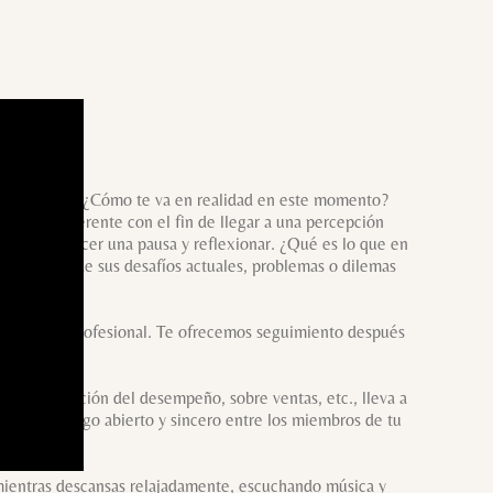
e tu equipo. ¿Cómo te va en realidad en este momento?
spectiva diferente con el fin de llegar a una percepción
escindible hacer una pausa y reflexionar. ¿Qué es lo que en
eal y cuáles de sus desafíos actuales, problemas o dilemas
o personal y profesional. Te ofrecemos seguimiento después
s, la evaluación del desempeño, sobre ventas, etc., lleva a
a un diálogo abierto y sincero entre los miembros de tu
 mientras descansas relajadamente, escuchando música y