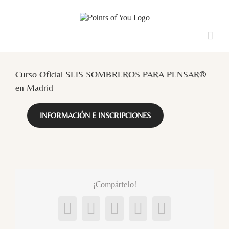
Saltar
al
contenido
Ver
imagen
Curso Oficial SEIS SOMBREROS PARA PENSAR®
más
grande
en Madrid
INFORMACIÓN E INSCRIPCIONES
¡Compártelo!
Facebook
X
LinkedIn
Pinterest
Correo