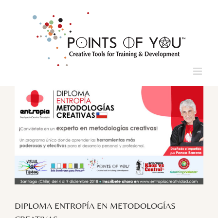
Saltar
al
contenido
Ver
imagen
más
grande
DIPLOMA ENTROPÍA EN METODOLOGÍAS