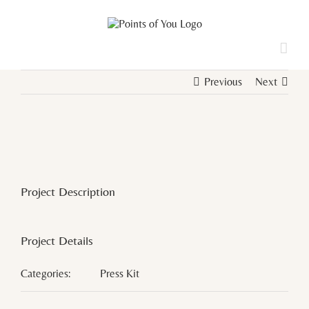
Saltar
al
contenido
Previous
Next
View
Larger
Image
Project Description
Project Details
Categories:
Press Kit