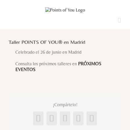
Saltar
al
contenido
Ver
imagen
Taller POINTS OF YOU® en Madrid
más
grande
Celebrado el 26 de junio en Madrid
Consulta los próximos talleres en
PRÓXIMOS
EVENTOS
¡Compártelo!
Facebook
X
LinkedIn
Pinterest
Correo