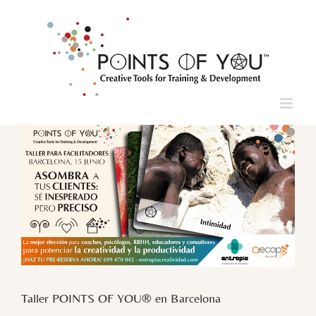
Saltar
al
contenido
Ver
imagen
más
grande
Taller POINTS OF YOU® en Barcelona