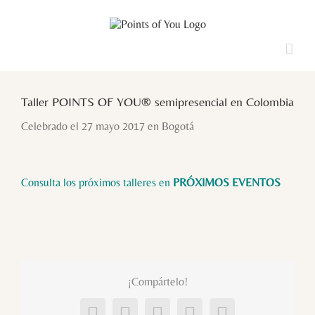
Saltar
al
contenido
Ver
imagen
Taller POINTS OF YOU® semipresencial en Colombia
más
grande
Celebrado el 27 mayo 2017 en Bogotá
Consulta los próximos talleres en
PRÓXIMOS EVENTOS
¡Compártelo!