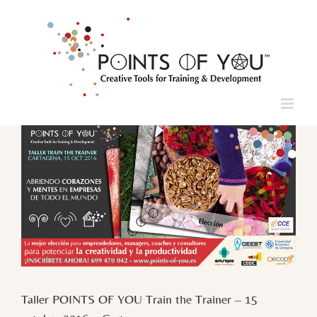
Saltar
al
contenido
Ver
imagen
más
grande
Taller POINTS OF YOU Train the Trainer – 15