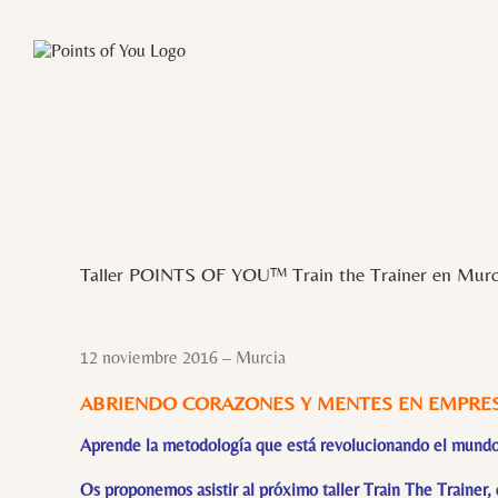
Saltar
al
contenido
Ver
imagen
Taller POINTS OF YOU™ Train the Trainer en Murc
más
grande
12 noviembre 2016 – Murcia
ABRIENDO CORAZONES Y MENTES EN EMPRE
Aprende la metodología que está revolucionando el mundo d
Os proponemos asistir al próximo taller Train The Trainer