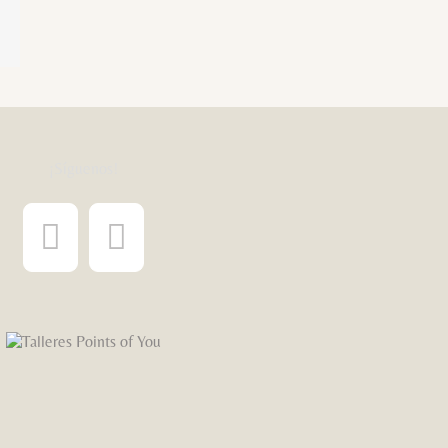
rest
orreo
lectrónico
¡Síguenos!