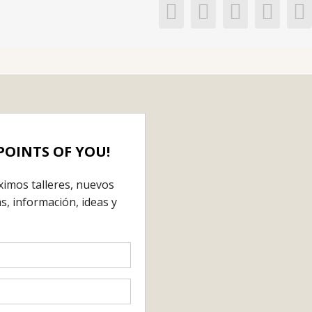
Facebook
X
LinkedIn
Pinte
C
e