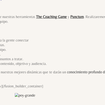
ar nuestras herramientas
The Coaching Game
y
Punctum
. Realizaremo
quipo.
a la gente conectar
mas.
uipo.
.
suntos a tratar.
ontenido, objetivo y audiencia.
e nuestras mejores dinámicas que te darán un
conocimiento profundo d
w][/fusion_builder_container]