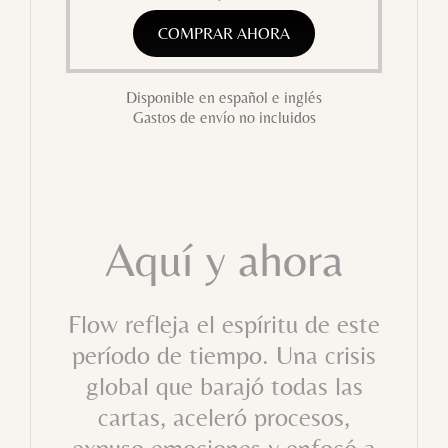
COMPRAR AHORA
Disponible en español e inglés
Gastos de envío no incluidos
Aquí y ahora
Flow refleja el espíritu de este
período de tiempo. Una crisis
global que barajó todas las
cartas, aceleró procesos,