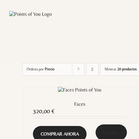
Saltar
al
contenido
Ordena por
Precio
Mostrar
20 productos
Faces
320,00
€
Detalles
COMPRAR AHORA