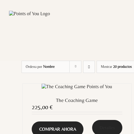
Saltar
al
contenido
Ordena por
Nombre
Mostrar
20 productos
The Coaching Game
225,00
€
Detalles
COMPRAR AHORA