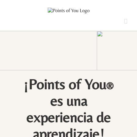
Saltar
al
contenido
¡Points of You
®
es una
experiencia de
aprendizaje!