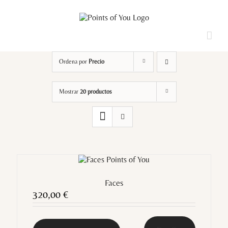
Saltar
al
contenido
Loading...
Ordena por
Precio
Mostrar
20 productos
Faces
320,00
€