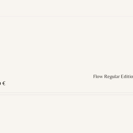
Flow Regular Editi
0
€