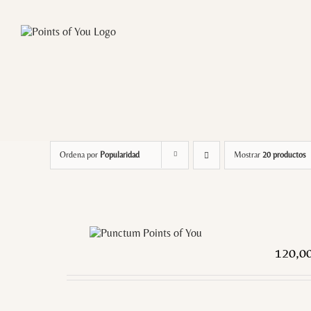
Saltar
al
contenido
Ordena por
Popularidad
Mostrar
20 productos
120,0