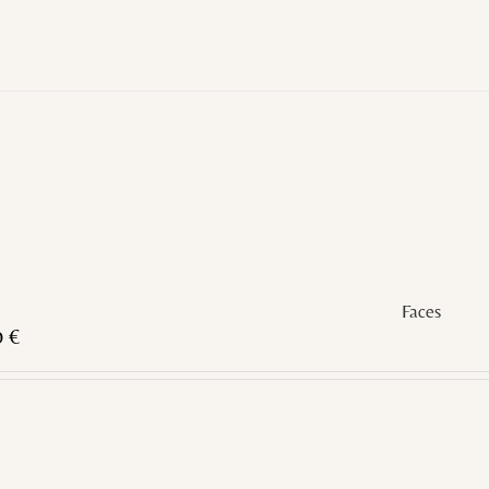
Faces
0
€