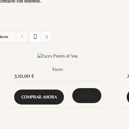
 contacto con
nosotros
.
ductos
Faces
320,00
€
Detalles
COMPRAR AHORA