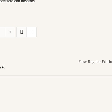
 contacto con
nosotros
.
Flow Regular Editi
0
€