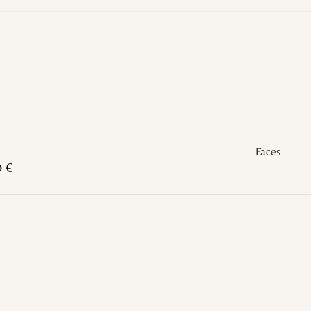
Faces
0
€