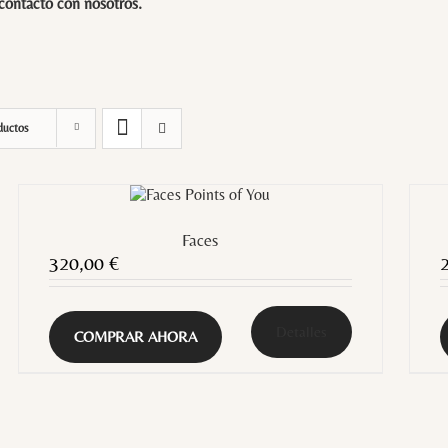
 contacto con
nosotros
.
ductos
Faces
320,00
€
Detalles
COMPRAR AHORA