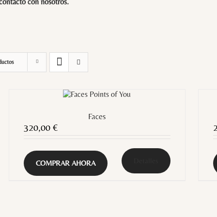
 contacto con
nosotros
.
ductos
Faces
320,00
€
Detalles
COMPRAR AHORA