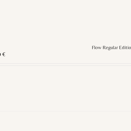
Flow Regular Editi
0
€