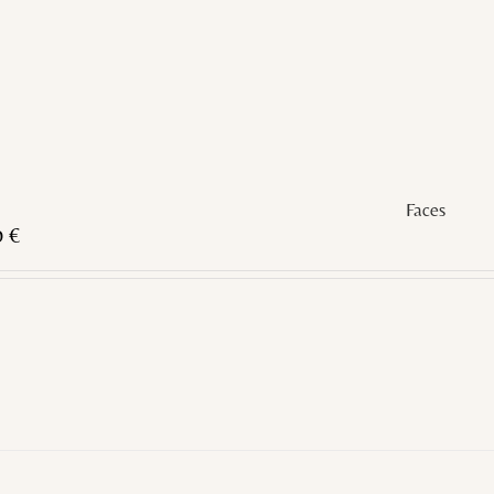
Faces
0
€