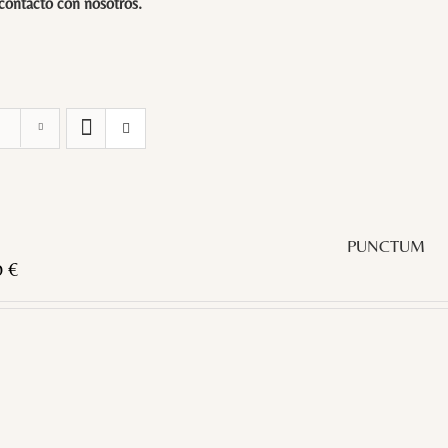
 contacto con
nosotros
.
PUNCTUM
0
€