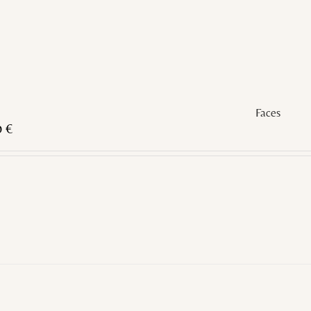
Faces
0
€