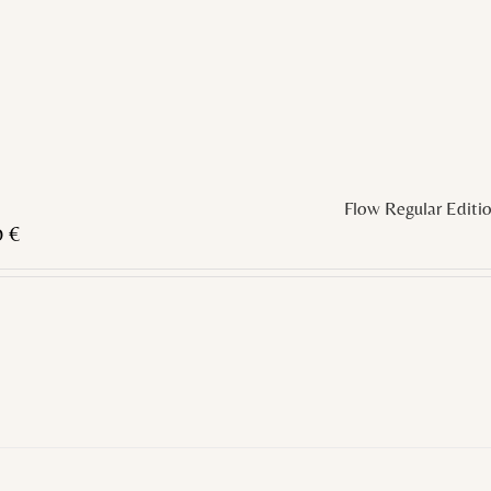
Flow Regular Editi
0
€