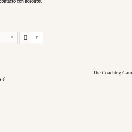
 contacto con
nosotros
.
The Coaching Gam
0
€